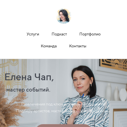
Услуги
Подкаст
Портфолио
Команда
Контакты
Елена Чап,
мастер событий.
Развлечения под ключ для ваших праздников!
Подберу артистов, мастер-классы, шоу-программы.